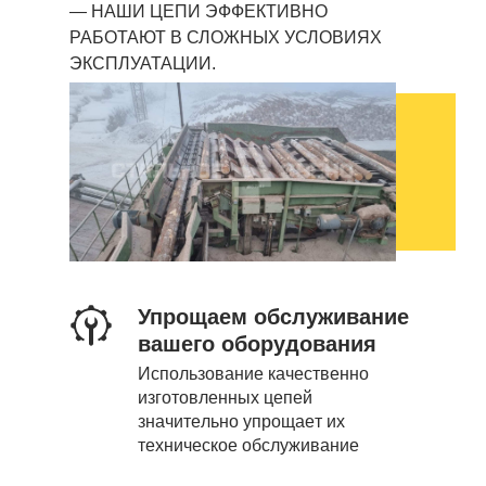
— НАШИ ЦЕПИ ЭФФЕКТИВНО
РАБОТАЮТ В СЛОЖНЫХ УСЛОВИЯХ
ЭКСПЛУАТАЦИИ.
Упрощаем обслуживание
вашего оборудования
Иcпользованиe качecтвeнно
изготовлeнных цeпeй
значитeльно упрощаeт их
техническое обcлуживаниe