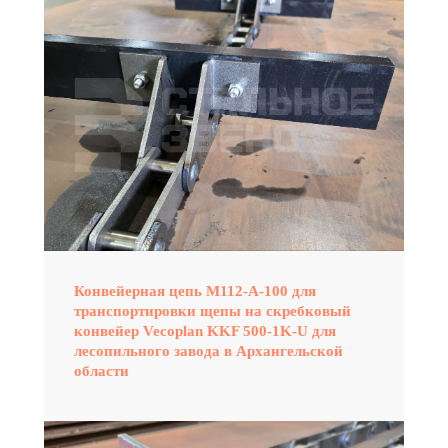
Конвейерная цепь М112-А-100 для
транспортировки щепы на скребковый
конвейер Vecoplan KKF 500-1K-U для
лесопильного завода в Архангельской
области