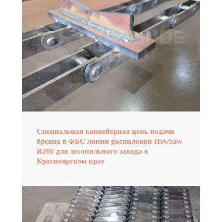
Специальная конвейерная цепь подачи
бревна в ФБС линии распиловки HewSaw
R200 для лесопильного завода в
Красноярском крае