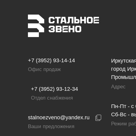
+7 (3952) 93-14-14
Иркутская
город Ирк
Офис продаж
Промышле
Адрес
+7 (3952) 93-12-34
Отдел снабжения
Пн-Пт - с
Сб-Вс - 
stalnoezveno@yandex.ru
Режим ра
Ваши предложения