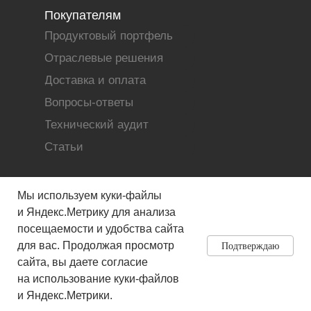
Покупателям
Продуктовый портфель
Отраслевые решения
Доставка и оплата
Вопросы-ответы
Технический аудит
Статьи
Мы используем куки-файлы
и Яндекс.Метрику для анализа
посещаемости и удобства сайта
для вас. Продолжая просмотр
Подтверждаю
Политика обработки персональных
сайта, вы даете согласие
данных
на использование куки-файлов
Разработано с 🤍 в NORDER
и Яндекс.Метрики.