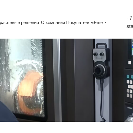
+7 (
+7
раслевые решения
раслевые решения
О компании
О компании
Покупателям
Покупателям
Еще
Еще
st