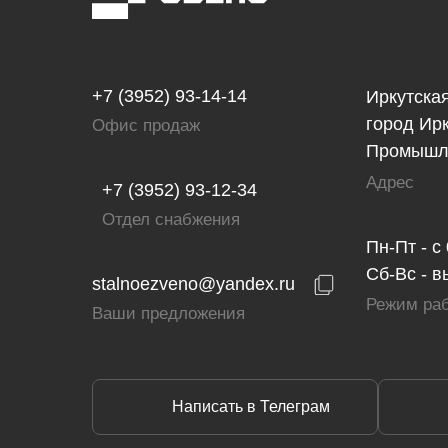
+7 (3952) 93-14-14
Иркутская
город Ирк
Офис продаж
Промышле
Адрес
+7 (3952) 93-12-34
Отдел снабжения
Пн-Пт - с
Сб-Вс - 
stalnoezveno@yandex.ru
Режим ра
Ваши предложения
Написать в Телеграм