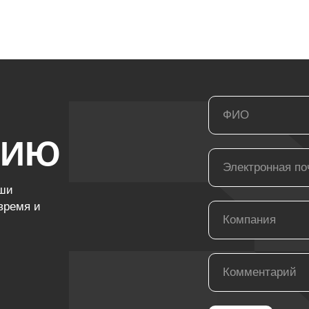
ЦИЮ
аши
время и