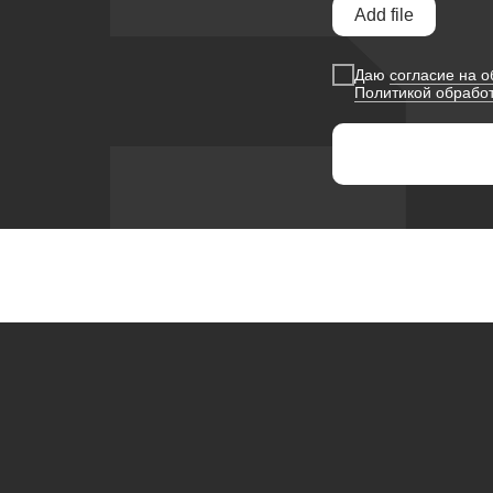
Add file
Даю
согласие на 
Политикой обрабо