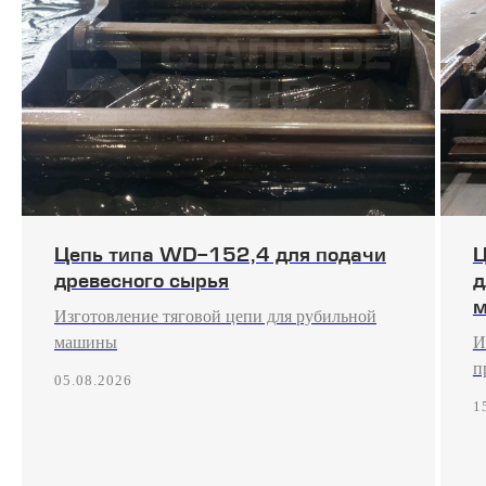
Цепь типа WD-152,4 для подачи
Ц
древесного сырья
д
м
Изготовление тяговой цепи для рубильной
машины
И
п
05.08.2026
1