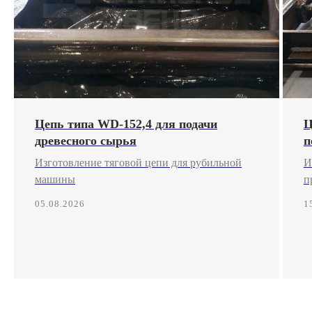
Цепь типа WD-152,4 для подачи
Ц
древесного сырья
п
Изготовление тяговой цепи для рубильной
И
машины
п
05.08.2026
1